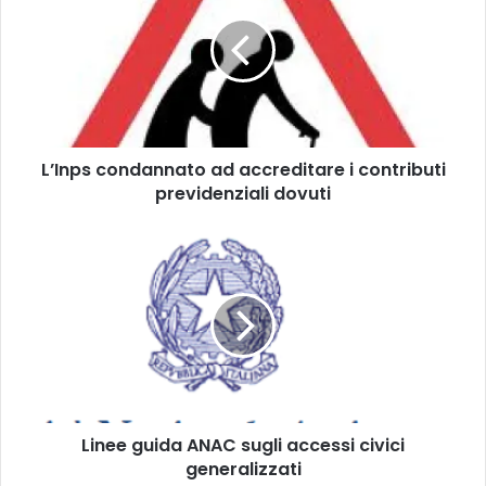
I
n
p
s
c
o
n
L’Inps condannato ad accreditare i contributi
d
previdenziali dovuti
a
n
n
L
a
i
t
n
o
e
a
e
d
g
a
u
c
i
c
d
r
Linee guida ANAC sugli accessi civici
a
e
generalizzati
A