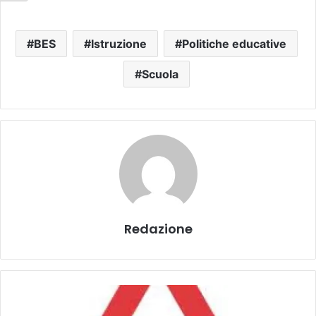
BES
Istruzione
Politiche educative
Scuola
Redazione
L
’