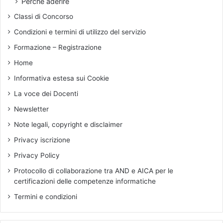
Perché aderire
d
e
Classi di Concorso
e
n
n
e
Condizioni e termini di utilizzo del servizio
z
r
Formazione – Registrazione
i
a
a
l
Home
l
i
Informativa estesa sui Cookie
i
z
d
z
La voce dei Docenti
o
a
Newsletter
v
t
u
i
Note legali, copyright e disclaimer
t
Privacy iscrizione
i
Privacy Policy
Protocollo di collaborazione tra AND e AICA per le
certificazioni delle competenze informatiche
Termini e condizioni