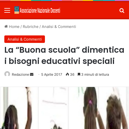
Menu
C
Home
/
Rubriche
/
Analisi & Commenti
Analisi & Commenti
La “Buona scuola” dimentica
i bisogni educativi speciali
Redazione
Invia
5 Aprile 2017
36
3 minuti di lettura
un'email