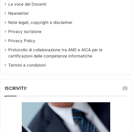
e
a
La voce dei Docenti
e
s
Newsletter
s
a
o
t
Note legali, copyright e disclaimer
s
o
Privacy iscrizione
t
s
e
u
Privacy Policy
g
i
Protocollo di collaborazione tra AND e AICA per le
n
p
certificazioni delle competenze informatiche
o
r
o
Termini e condizioni
b
l
e
ISCRIVITI!
m
i