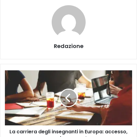
Redazione
L
a
c
a
r
r
i
e
r
La carriera degli insegnanti in Europa: accesso,
a