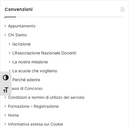
h
a
g
i
Convenzioni
:
(
v
a
P
i
c
B
Appuntamento
o
c
L
e
Chi Siamo
)
s
-
Iscrizione
s
a
L’Associazione Nazionale Docenti
o
p
,
p
La nostra missione
p
r
La scuola che vogliamo
r
e
o
n
Attiva/disattiva alto contrasto
Perché aderire
g
d
Classi di Concorso
r
i
Attiva/disattiva dimensione testo
e
m
Condizioni e termini di utilizzo del servizio
s
e
Formazione – Registrazione
s
n
i
t
Home
o
o
Informativa estesa sui Cookie
n
b