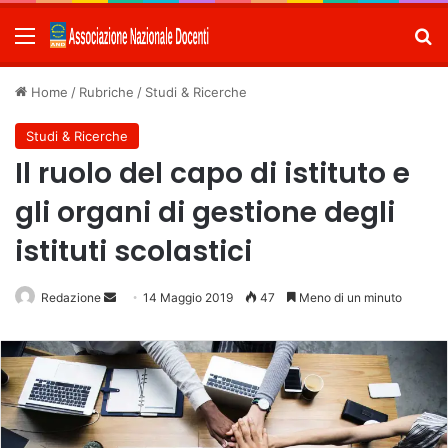
Menu
C
Home
/
Rubriche
/
Studi & Ricerche
Studi & Ricerche
Il ruolo del capo di istituto e
gli organi di gestione degli
istituti scolastici
Redazione
Invia
14 Maggio 2019
47
Meno di un minuto
un'email