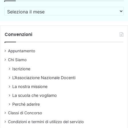
i
n
o
A
z
n
r
a
a
c
,
n
h
t
t
i
Convenzioni
r
e
v
a
v
i
e
i
Appuntamento
o
t
a
i
Chi Siamo
g
c
g
Iscrizione
a
i
L’Associazione Nazionale Docenti
e
o
o
p
La nostra missione
m
e
La scuola che vogliamo
b
r
r
t
Perché aderire
a
u
Classi di Concorso
t
t
Condizioni e termini di utilizzo del servizio
i