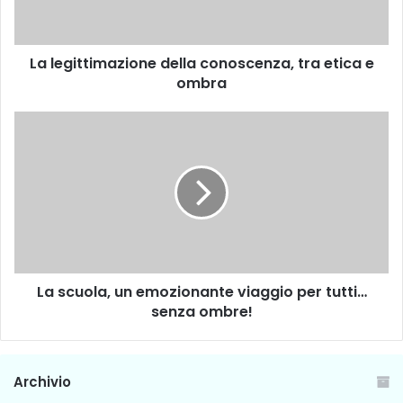
t
t
i
La legittimazione della conoscenza, tra etica e
m
ombra
a
z
i
L
o
a
n
s
e
c
d
u
e
o
l
l
l
a
a
,
c
La scuola, un emozionante viaggio per tutti…
u
o
senza ombre!
n
n
e
o
m
s
o
Archivio
c
z
e