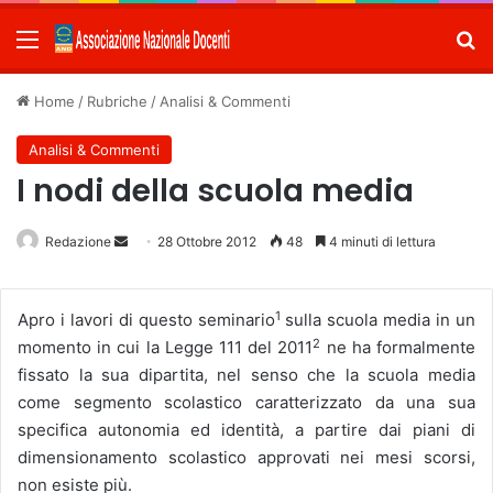
Menu
C
Home
/
Rubriche
/
Analisi & Commenti
Analisi & Commenti
I nodi della scuola media
Redazione
Invia
28 Ottobre 2012
48
4 minuti di lettura
un'email
1
Apro i lavori di questo seminario
sulla scuola media in un
2
momento in cui la Legge 111 del 2011
ne ha formalmente
fissato la sua dipartita, nel senso che la scuola media
come segmento scolastico caratterizzato da una sua
specifica autonomia ed identità, a partire dai piani di
dimensionamento scolastico approvati nei mesi scorsi,
non esiste più.