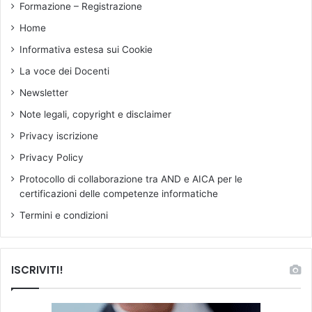
Formazione – Registrazione
…
s
Home
e
Informativa estesa sui Cookie
n
z
La voce dei Docenti
a
Newsletter
o
m
Note legali, copyright e disclaimer
b
Privacy iscrizione
r
e
Privacy Policy
!
Protocollo di collaborazione tra AND e AICA per le
certificazioni delle competenze informatiche
Termini e condizioni
ISCRIVITI!