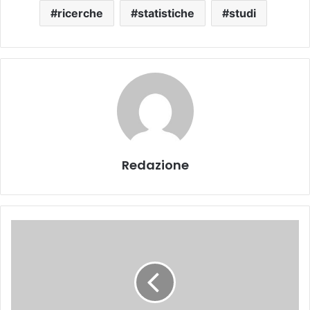
ricerche
statistiche
studi
Redazione
L
a
l
e
g
i