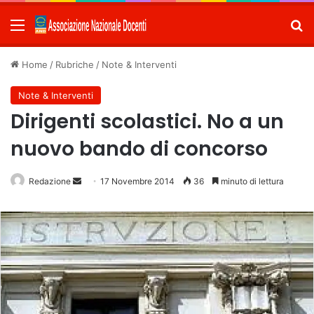
Menu
C
Home
/
Rubriche
/
Note & Interventi
Note & Interventi
Dirigenti scolastici. No a un
nuovo bando di concorso
Redazione
Invia
17 Novembre 2014
36
minuto di lettura
un'email