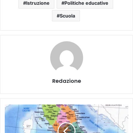
Istruzione
Politiche educative
Scuola
Redazione
L
a
r
i
s