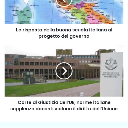
p
o
s
t
La risposta della buona scuola italiana al
a
progetto del governo
d
e
l
C
l
o
a
r
b
t
u
e
o
d
n
i
a
G
s
i
c
Corte di Giustizia dell’UE, norme italiane
u
u
supplenze docenti violano il diritto dell’Unione
s
o
t
l
i
a
z