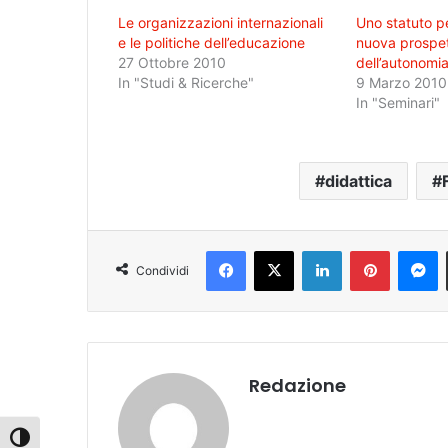
Le organizzazioni internazionali
Uno statuto pe
e le politiche dell’educazione
nuova prospet
27 Ottobre 2010
dell’autonomia
In "Studi & Ricerche"
9 Marzo 2010
In "Seminari"
didattica
Facebook
X
LinkedIn
Pinterest
Messenger
Condividi
Redazione
Attiva/disattiva alto contrasto