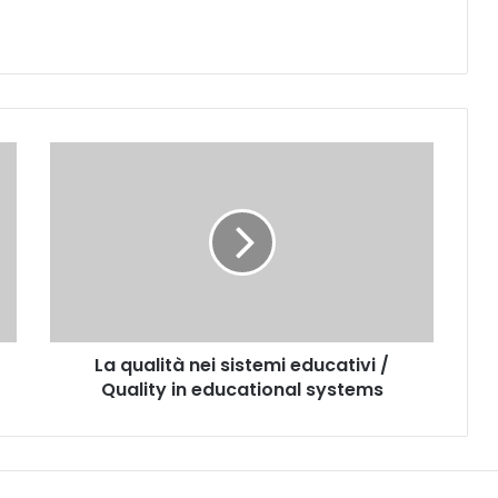
L
a
q
u
a
l
i
t
à
La qualità nei sistemi educativi /
n
Quality in educational systems
e
i
s
i
s