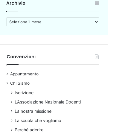
Archivio
A
r
c
h
i
v
Convenzioni
i
o
Appuntamento
Chi Siamo
Iscrizione
L’Associazione Nazionale Docenti
La nostra missione
La scuola che vogliamo
Perché aderire