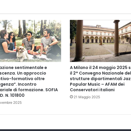
t
e
m
i
e
d
u
c
a
t
i
azione sentimentale e
A Milano il 24 maggio 2025 s
v
scenza. Un approccio
il 2° Convegno Nazionale del
i
tivo-formativo oltre
strutture dipartimentali Jaz
/
rgenza”. Incontro
Popular Music – AFAM dei
Q
ariale di formazione. SOFIA
Conservatori italiani
u
D. N. 101800
21 Maggio 2025
a
ovembre 2025
l
i
t
y
i