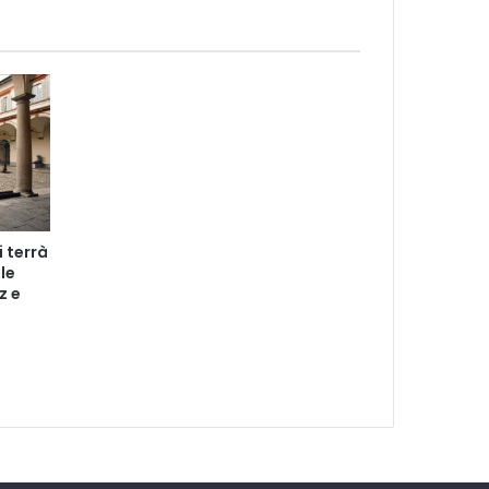
i terrà
le
z e