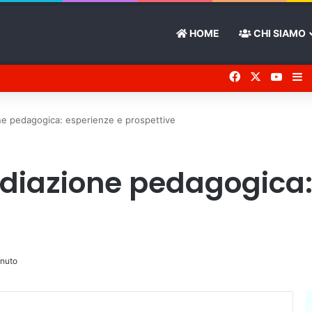
HOME
CHI SIAMO
Facebook
X
You 
Ba
e pedagogica: esperienze e prospettive
iazione pedagogica:
inuto