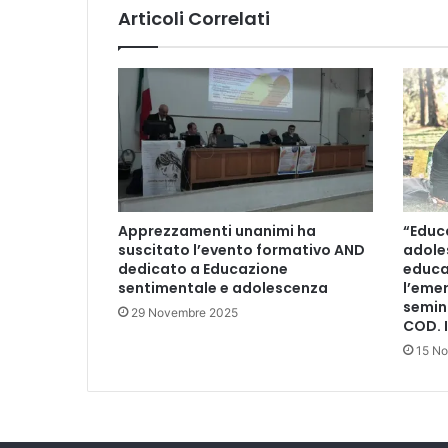
s
Articoli Correlati
t
r
u
z
i
o
n
e
,
V
Apprezzamenti unanimi ha
“Educ
a
suscitato l’evento formativo AND
adole
l
dedicato a Educazione
educa
u
sentimentale e adolescenza
l’eme
t
semin
29 Novembre 2025
a
COD. I
z
15 N
i
o
n
e