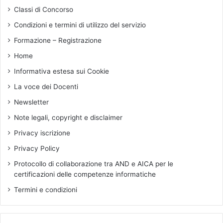
a
a
Classi di Concorso
l
n
i
c
Condizioni e termini di utilizzo del servizio
a
h
Formazione – Registrazione
n
e
i
g
Home
t
l
Informativa estesa sui Cookie
r
i
a
s
La voce dei Docenti
i
m
Newsletter
p
a
i
r
Note legali, copyright e disclaimer
ù
t
Privacy iscrizione
b
p
a
h
Privacy Policy
s
o
Protocollo di collaborazione tra AND e AICA per le
s
n
certificazioni delle competenze informatiche
i
e
i
?
Termini e condizioni
n
E
u