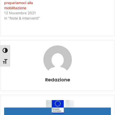
prepariamoci alla
mobilitazione
12 Novembre 2021
In "Note & Interventi"
Attiva/disattiva alto contrasto
Attiva/disattiva dimensione testo
Redazione
R
a
p