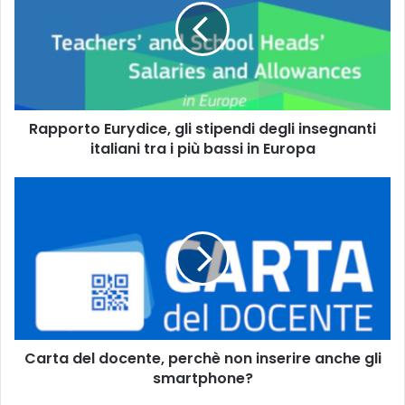
p
o
r
t
o
E
Rapporto Eurydice, gli stipendi degli insegnanti
u
italiani tra i più bassi in Europa
r
y
d
C
i
a
c
r
e
t
,
a
g
d
l
e
i
l
s
d
t
Carta del docente, perchè non inserire anche gli
o
i
smartphone?
c
p
e