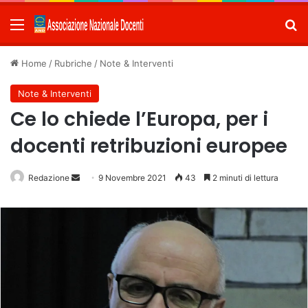
Menu
C
Home
/
Rubriche
/
Note & Interventi
Note & Interventi
Ce lo chiede l’Europa, per i
docenti retribuzioni europee
Redazione
Invia
9 Novembre 2021
43
2 minuti di lettura
un'email