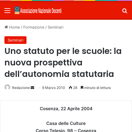
Menu
C
Home
/
Formazione
/
Seminari
Seminari
Uno statuto per le scuole: la
nuova prospettiva
dell’autonomia statutaria
Redazione
Invia
9 Marzo 2010
28
minuto di lettura
un'email
Cosenza, 22 Aprile 2004
Casa delle Culture
Corso Telesio, 98 – Cosenza