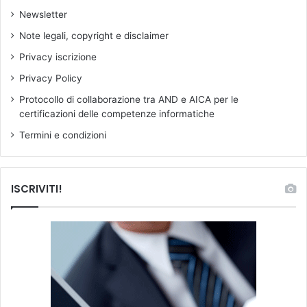
b
Newsletter
o
r
Note legali, copyright e disclaimer
a
Privacy iscrizione
t
o
Privacy Policy
r
Protocollo di collaborazione tra AND e AICA per le
i
certificazioni delle competenze informatiche
a
l
Termini e condizioni
e
ISCRIVITI!