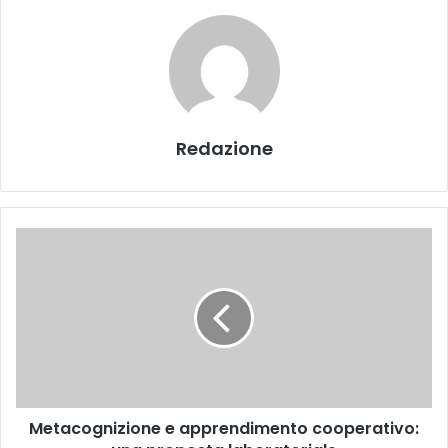
Redazione
M
e
t
a
c
o
g
n
i
Metacognizione e apprendimento cooperativo:
z