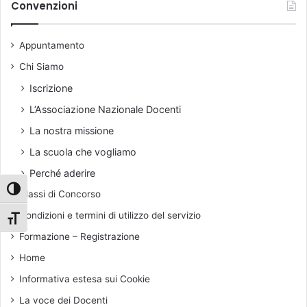
i
Convenzioni
e
i
v
r
I
i
a
s
Appuntamento
o
t
t
Chi Siamo
i
r
v
u
Iscrizione
o
z
L’Associazione Nazionale Docenti
:
i
u
o
La nostra missione
n
n
La scuola che vogliamo
a
e
p
Perché aderire
r
Attiva/disattiva alto contrasto
Classi di Concorso
o
p
Condizioni e termini di utilizzo del servizio
Attiva/disattiva dimensione testo
o
Formazione – Registrazione
s
t
Home
a
Informativa estesa sui Cookie
l
a
La voce dei Docenti