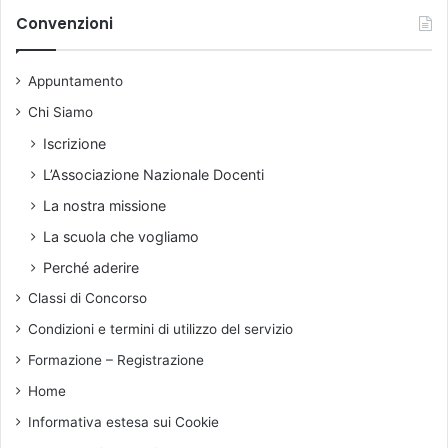
I
r
i
Convenzioni
n
u
v
o
t
i
n
t
Appuntamento
o
e
o
s
Chi Siamo
"
p
d
Iscrizione
r
e
L’Associazione Nazionale Docenti
i
l
m
l
La nostra missione
e
'
La scuola che vogliamo
p
i
a
n
Perché aderire
r
t
Classi di Concorso
e
e
r
r
Condizioni e termini di utilizzo del servizio
e
p
Formazione – Registrazione
f
e
a
l
Home
v
l
Informativa estesa sui Cookie
o
o
r