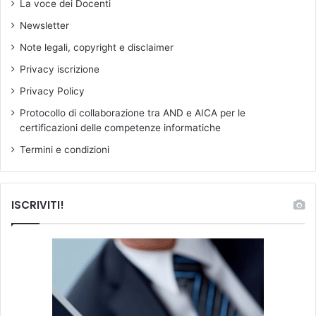
.
La voce dei Docenti
e
Newsletter
v
o
Note legali, copyright e disclaimer
l
Privacy iscrizione
e
e
Privacy Policy
a
Protocollo di collaborazione tra AND e AICA per le
u
certificazioni delle competenze informatiche
s
p
Termini e condizioni
i
c
a
ISCRIVITI!
s
o
s
t
a
n
z
i