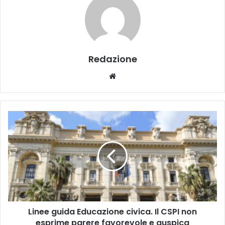
Redazione
We
bsi
te
L
i
n
e
e
g
u
i
d
Linee guida Educazione civica. Il CSPI non
a
esprime parere favorevole e auspica
E