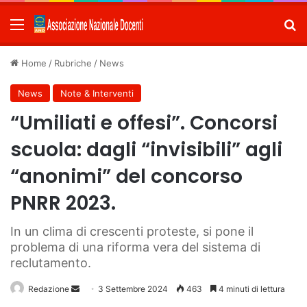
Menu
C
Home
/
Rubriche
/
News
News
Note & Interventi
“Umiliati e offesi”. Concorsi
scuola: dagli “invisibili” agli
“anonimi” del concorso
PNRR 2023.
In un clima di crescenti proteste, si pone il
problema di una riforma vera del sistema di
reclutamento.
Redazione
Invia
3 Settembre 2024
463
4 minuti di lettura
un'email