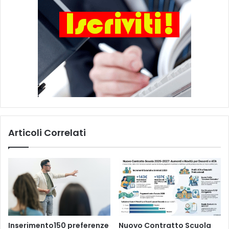
a
l
i
c
a
m
b
i
a
m
e
n
Articoli Correlati
t
i
Inserimento150 preferenze
Nuovo Contratto Scuola