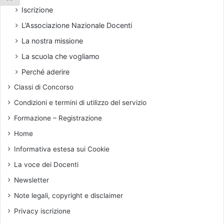
e
u
Iscrizione
l
b
L’Associazione Nazionale Docenti
l
b
a
l
La nostra missione
P
i
La scuola che vogliamo
A
c
o
Perché aderire
e
Classi di Concorso
l
a
Condizioni e termini di utilizzo del servizio
c
Formazione – Registrazione
o
e
Home
s
Informativa estesa sui Cookie
i
o
La voce dei Docenti
n
Newsletter
e
s
Note legali, copyright e disclaimer
o
Privacy iscrizione
c