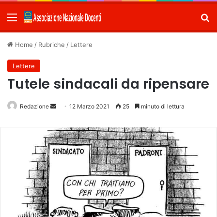
Menu
C
Home
/
Rubriche
/
Lettere
Lettere
Tutele sindacali da ripensare
Redazione
Invia
12 Marzo 2021
25
minuto di lettura
un'email