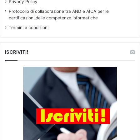
i
Privacy Policy
a
Protocollo di collaborazione tra AND e AICA per le
l
certificazioni delle competenze informatiche
e
Termini e condizioni
ISCRIVITI!