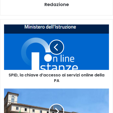
Redazione
S
P
I
D
,
l
a
c
h
SPID, la chiave d’accesso ai servizi online della
i
PA
a
v
e
F
d
i
’
r
a
m
c
a