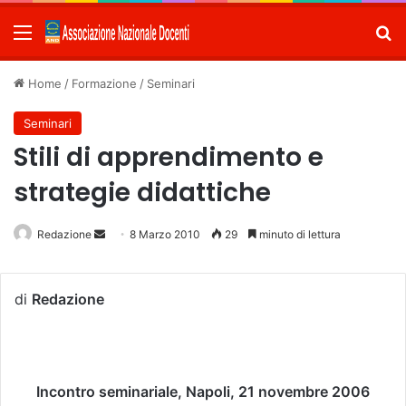
Menu
C
Home
/
Formazione
/
Seminari
Seminari
Stili di apprendimento e
strategie didattiche
Redazione
Invia
8 Marzo 2010
29
minuto di lettura
un'email
di
Redazione
Incontro seminariale, Napoli, 21 novembre 2006