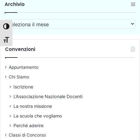
Archivio
a
d
t
i
e
m
A
g
e
Attiva/disattiva alto contrasto
r
i
n
c
e
t
Attiva/disattiva dimensione testo
h
d
o
i
Convenzioni
i
e
v
d
s
i
a
t
Appuntamento
o
t
r
Chi Siamo
t
a
i
t
Iscrizione
c
e
L’Associazione Nazionale Docenti
h
g
e
i
La nostra missione
e
La scuola che vogliamo
d
i
Perché aderire
d
Classi di Concorso
a