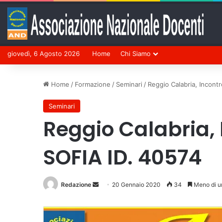
giovedì, 6 Agosto 2026
Home
Chi Siamo
Home
/
Formazione
/
Seminari
/
Reggio Calabria, Incont
Seminari
Reggio Calabria, 
SOFIA ID. 40574
Redazione
Invia
20 Gennaio 2020
34
Meno di u
un'email