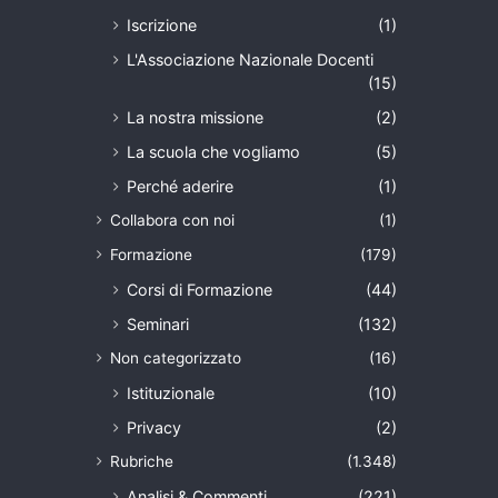
i
Iscrizione
(1)
m
L'Associazione Nazionale Docenti
u
(15)
s
i
La nostra missione
(2)
c
La scuola che vogliamo
(5)
i
s
Perché aderire
(1)
t
Collabora con noi
(1)
i
d
Formazione
(179)
i
Corsi di Formazione
(44)
d
o
Seminari
(132)
m
Non categorizzato
(16)
a
n
Istituzionale
(10)
i
Privacy
(2)
Rubriche
(1.348)
Analisi & Commenti
(221)