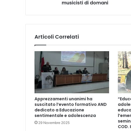
O
musicisti di domani
N
.
I
l
j
Articoli Correlati
a
z
z
n
e
i
L
i
c
e
Apprezzamenti unanimi ha
“Educ
i
suscitato l’evento formativo AND
adole
M
dedicato a Educazione
educa
u
sentimentale e adolescenza
l’eme
s
semin
29 Novembre 2025
i
COD. I
c