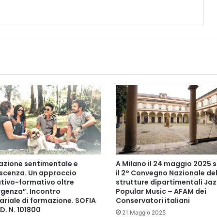
o
n
t
r
o
s
e
m
i
n
a
r
i
a
l
e
azione sentimentale e
A Milano il 24 maggio 2025 s
,
scenza. Un approccio
il 2° Convegno Nazionale del
2
tivo-formativo oltre
strutture dipartimentali Jaz
1
rgenza”. Incontro
Popular Music – AFAM dei
f
ariale di formazione. SOFIA
Conservatori italiani
e
D. N. 101800
21 Maggio 2025
b