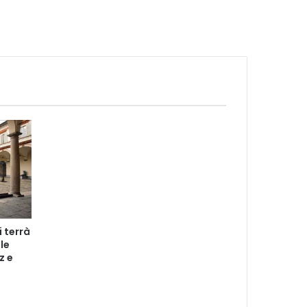
i terrà
le
z e