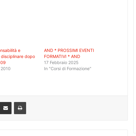
onsabilità e
AND * PROSSIMI EVENTI
disciplinare dopo
FORMATIVI * AND
009
17 Febbraio 2025
 2010
In "Corsi di Formazione"
Condividi via mail
Stampa