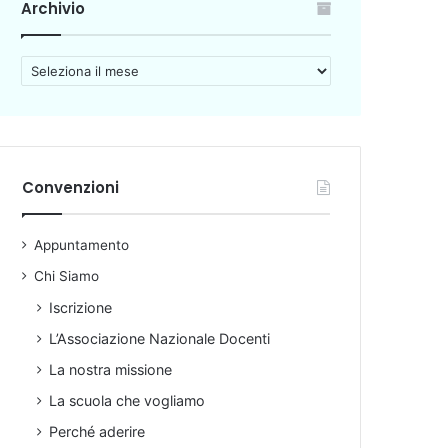
Archivio
A
r
c
h
i
v
Convenzioni
i
o
Appuntamento
Chi Siamo
Iscrizione
L’Associazione Nazionale Docenti
La nostra missione
La scuola che vogliamo
Perché aderire