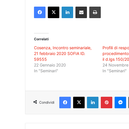
Facebook
X
LinkedIn
Condividi via mail
Stampa
Correlati
Cosenza, Incontro seminariale,
Profili di resp
21 febbraio 2020 SOFIA ID.
procedimento 
59555
il d.lgs 150/2
22 Gennaio 2020
24 Novembre
In "Seminari"
In "Seminari"
Facebook
X
LinkedIn
Pinterest
Messenger
Condividi