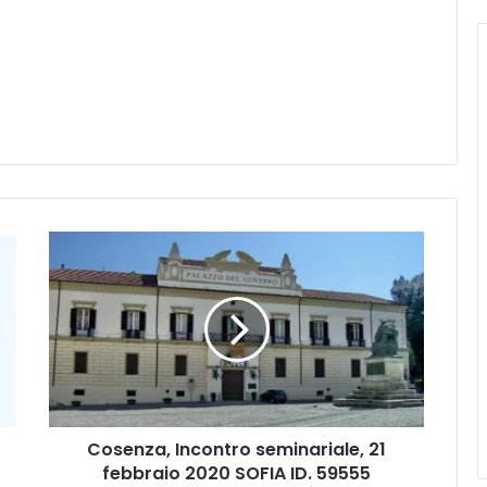
C
o
s
e
n
z
a
,
I
Cosenza, Incontro seminariale, 21
n
febbraio 2020 SOFIA ID. 59555
c