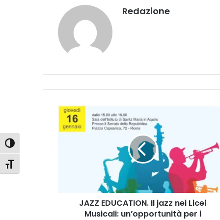
Redazione
J
A
Z
Z
Attiva/disattiva alto contrasto
E
D
Attiva/disattiva dimensione testo
U
C
A
JAZZ EDUCATION. Il jazz nei Licei
T
Musicali: un’opportunità per i
I