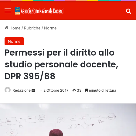
Menu
C
Home
/
Rubriche
/
Norme
Norme
Permessi per il diritto allo
studio personale docente,
DPR 395/88
Redazione
Invia
2 Ottobre 2017
33
minuto di lettura
un'email