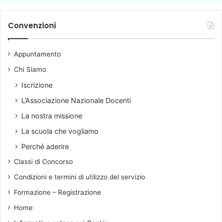
c
i
s
h
d
a
i
Convenzioni
i
b
v
a
i
i
p
l
Appuntamento
o
p
i
r
Chi Siamo
,
e
l
Iscrizione
n
e
d
L’Associazione Nazionale Docenti
c
e
l
La nostra missione
r
a
La scuola che vogliamo
e
s
n
s
Perché aderire
e
i
Classi di Concorso
l
n
l
o
Condizioni e termini di utilizzo del servizio
a
n
Formazione – Registrazione
s
d
o
e
Home
c
v