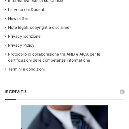
Informativa estesa sui Cookie
i
o
e
n
La voce dei Docenti
t
o
Newsletter
à
s
d
u
Note legali, copyright e disclaimer
e
p
Privacy iscrizione
l
e
l
r
Privacy Policy
a
a
Protocollo di collaborazione tra AND e AICA per le
c
r
certificazioni delle competenze informatiche
o
e
n
i
Termini e condizioni
o
l
s
n
c
u
ISCRIVITI!
e
m
n
e
z
r
a
o
m
a