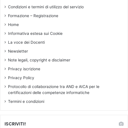
n
Condizioni e termini di utilizzo del servizio
z
Formazione – Registrazione
a
M
Home
i
Informativa estesa sui Cookie
n
i
La voce dei Docenti
s
Newsletter
t
e
Note legali, copyright e disclaimer
r
Privacy iscrizione
i
a
Privacy Policy
l
Protocollo di collaborazione tra AND e AICA per le
e
certificazioni delle competenze informatiche
Termini e condizioni
ISCRIVITI!