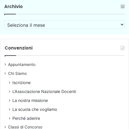
l
2
Archivio
i
0
c
1
a
3
A
e
p
r
p
u
c
r
b
h
o
b
i
Convenzioni
c
l
v
e
i
i
s
c
Appuntamento
o
s
a
i
Chi Siamo
t
e
a
Iscrizione
d
l
L’Associazione Nazionale Docenti
u
'
c
O
La nostra missione
a
r
La scuola che vogliamo
t
d
i
i
Perché aderire
v
n
Classi di Concorso
i
a