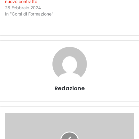
nuovo contratto
28 Febbraio 2024
In "Corsi di Formazione"
Redazione
L
’
e
t