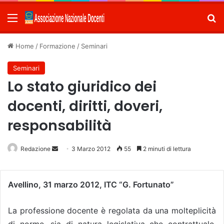
Menu
C
Home
/
Formazione
/
Seminari
Seminari
Lo stato giuridico dei
docenti, diritti, doveri,
responsabilità
Redazione
Invia
3 Marzo 2012
55
2 minuti di lettura
un'email
Avellino, 31 marzo 2012,
ITC “G. Fortunato”
La professione docente è regolata da una molteplicità