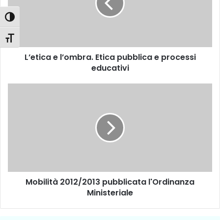
i
c
Attiva/disattiva alto contrasto
a
e
Attiva/disattiva dimensione testo
l
L’etica e l’ombra. Etica pubblica e processi
’
educativi
o
m
b
M
r
o
a
b
.
i
E
l
t
i
i
t
c
à
a
2
p
Mobilità 2012/2013 pubblicata l'Ordinanza
0
u
Ministeriale
1
b
2
b
/