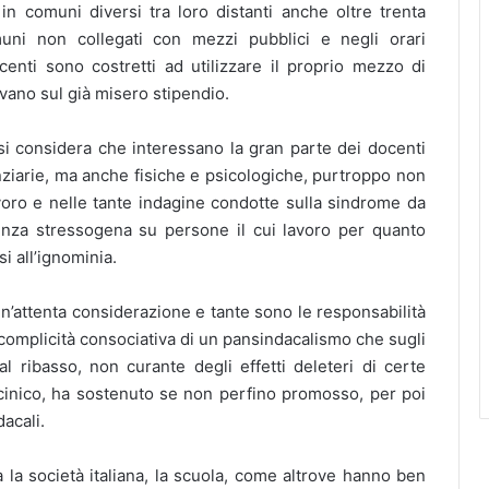
 comuni diversi tra loro distanti anche oltre trenta
omuni non collegati con mezzi pubblici e negli orari
centi sono costretti ad utilizzare il proprio mezzo di
avano sul già misero stipendio.
se si considera che interessano la gran parte dei docenti
anziarie, ma anche fisiche e psicologiche, purtroppo non
voro e nelle tante indagine condotte sulla sindrome da
enza stressogena su persone il cui lavoro per quanto
i all’ignominia.
un’attenta considerazione e tante sono le responsabilità
 complicità consociativa di un pansindacalismo che sugli
l ribasso, non curante degli effetti deleteri di certe
 cinico, ha sostenuto se non perfino promosso, per poi
acali.
a la società italiana, la scuola, come altrove hanno ben