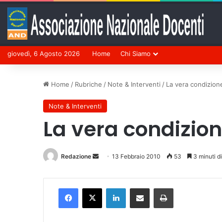
giovedì, 6 Agosto 2026
Home
Chi Siamo
Home
/
Rubriche
/
Note & Interventi
/
La vera condizione
Note & Interventi
La vera condizione
Redazione
Invia
13 Febbraio 2010
53
3 minuti di
un'email
Facebook
X
LinkedIn
Condividi via mail
Stampa