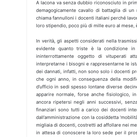
A Iacona va senza dubbio riconosciuto in prim
demagogicamente cavallo di battaglia di un
chiama fannulloni i docenti italiani perché lav
loro stipendio, poco più di mille euro al mese,
In verità, gli aspetti considerati nella trasm
evidente quanto triste è la condizione in 
ininterrottamente oggetto di vituperati a
interpretarne i bisogni e rappresentarne le istan
dei dannati, infatti, non sono solo i docenti pre
che ogni anno, in conseguenza della modific
d’ufficio in sedi spesso lontane diverse deci
apparire normale, forse anche fisiologico, i
ancora ripetersi negli anni successivi, senz
finanziari sono tutti a carico dei docenti in
dall’amministrazione con la cosiddetta ‘mobili
migliaia di docenti, costretti ad affollare nei m
in attesa di conoscere la loro sede per il pro