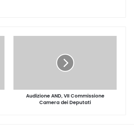
A
u
d
i
z
i
o
n
e
Audizione AND, VII Commissione
A
Camera dei Deputati
N
D
,
V
I
I