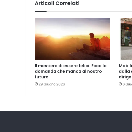
Articoli Correlati
u
o
l
a
s
t
a
t
a
l
Il mestiere di essere felici. Ecco la
Mobil
e
domanda che manca al nostro
dalla 
p
futuro
dirig
e
29 Giugno 2026
6 Giu
r
m
i
g
l
i
o
r