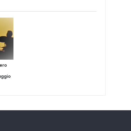
vero
aggio