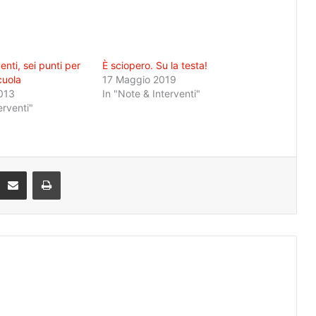
enti, sei punti per
È sciopero. Su la testa!
cuola
17 Maggio 2019
013
In "Note & Interventi"
erventi"
Condividi via mail
Stampa