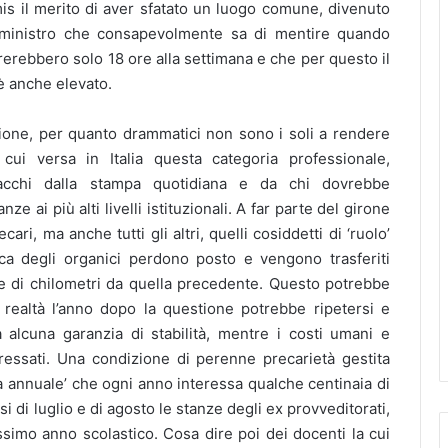
is il merito di aver sfatato un luogo comune, divenuto
 ministro che consapevolmente sa di mentire quando
orerebbero solo 18 ore alla settimana e che per questo il
 è anche elevato.
issione, per quanto drammatici non sono i soli a rendere
cui versa in Italia questa categoria professionale,
ttacchi dalla stampa quotidiana e da chi dovrebbe
ze ai più alti livelli istituzionali. A far parte del girone
cari, ma anche tutti gli altri, quelli cosiddetti di ‘ruolo’
a degli organici perdono posto e vengono trasferiti
ne di chilometri da quella precedente. Questo potrebbe
n realtà l’anno dopo la questione potrebbe ripetersi e
a alcuna garanzia di stabilità, mentre i costi umani e
teressati. Una condizione di perenne precarietà gestita
tà annuale’ che ogni anno interessa qualche centinaia di
esi di luglio e di agosto le stanze degli ex provveditorati,
ssimo anno scolastico. Cosa dire poi dei docenti la cui