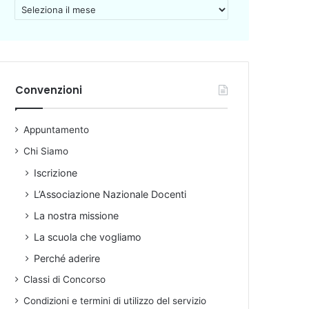
A
r
c
h
i
v
Convenzioni
i
o
Appuntamento
Chi Siamo
Iscrizione
L’Associazione Nazionale Docenti
La nostra missione
La scuola che vogliamo
Perché aderire
Classi di Concorso
Condizioni e termini di utilizzo del servizio