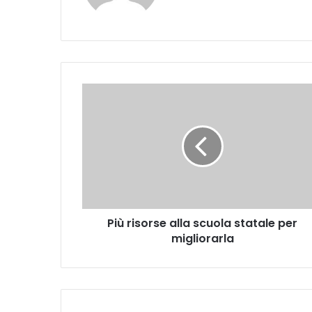
P
i
ù
r
i
s
o
r
s
Più risorse alla scuola statale per
e
migliorarla
a
l
l
a
s
c