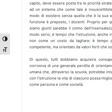
capito, deve essere posta tra le priorità str
ad un sistema che come tale è insuscettibile
modo di esistere senza quella che è la sua at
funzione è preposto, i docenti. Proprio per q
siamo giunti sarebbe il colmo dell’insensatez
modo serio; è tempo che l’istruzione, anche in
Attiva/disattiva alto contrasto
non come un costo da tagliare; è tempo 
competente, ma orientato da valori forti che so
Attiva/disattiva dimensione testo
Di questo, tutti dobbiamo acquisire consape
corrosiva di una generale perdita di orientame
umana che, attraverso la scuola, potrebbe int
con l’istruzione la vita di ciascuno possa migl
come persona e come società.