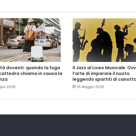
C
o
m
m
i
s
s
i
o
n
ità docenti: quando la fuga
Il Jazz al Liceo Musicale: Ov
e
cattedra chiama in causa la
l’arte di imparare il nuoto
C
enza
leggendo spartiti di canott
a
gno 2026
16 Maggio 2026
m
e
r
a
d
e
i
D