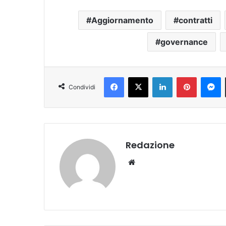
Aggiornamento
contratti
governance
Facebook
X
LinkedIn
Pinterest
Messenger
Condividi
Redazione
We
bsi
te