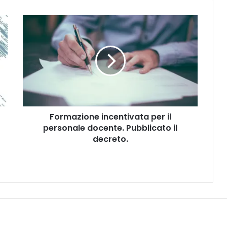
F
o
r
m
a
z
i
o
n
Formazione incentivata per il
e
personale docente. Pubblicato il
i
n
decreto.
c
e
n
t
i
v
a
t