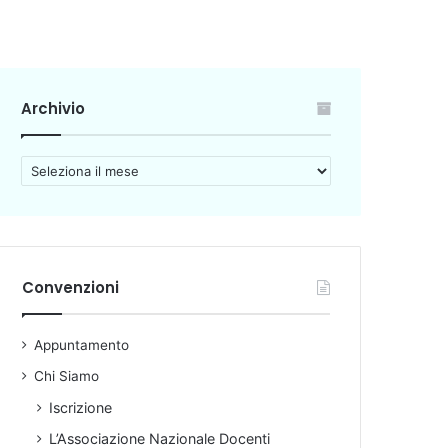
Archivio
A
r
c
h
i
v
Convenzioni
i
o
Appuntamento
Chi Siamo
Iscrizione
L’Associazione Nazionale Docenti