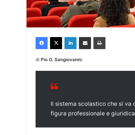
Facebook
X
LinkedIn
Condividi via mail
Stampa
di
Pio G. Sangiovanni.
Il sistema scolastico che si v
figura professionale e giuridica