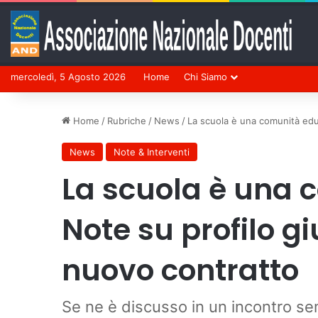
mercoledì, 5 Agosto 2026
Home
Chi Siamo
Home
/
Rubriche
/
News
/
La scuola è una comunità edu
News
Note & Interventi
La scuola è una 
Note su profilo g
nuovo contratto
Se ne è discusso in un incontro sem