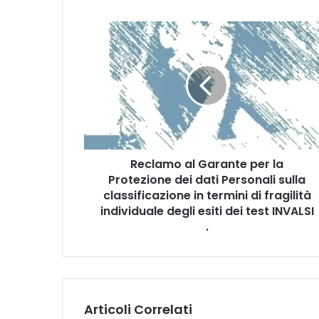
R
e
c
l
a
m
o
a
l
Reclamo al Garante per la
G
Protezione dei dati Personali sulla
a
r
classificazione in termini di fragilità
a
individuale degli esiti dei test INVALSI
n
.
t
e
p
e
r
Articoli Correlati
l