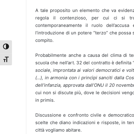
A tale proposito un elemento che va evidenz
regola il contenzioso, per cui ci si tr
contemporaneamente il ruolo dell’accusa
l’introduzione di un potere “terzo” che possa 
compito.
Attiva/disattiva alto contrasto
Probabilmente anche a causa del clima di ten
Attiva/disattiva dimensione testo
scuola che nell’art. 32 del contratto è definita 
sociale, improntata ai valori democratici e vol
(…), in armonia con i princìpi sanciti dalla Co
dell’infanzia, approvata dall’ONU il 20 novem
cui non si discute più, dove le decisioni veng
in primis.
Discussione e confronto civile e democratico
scelte che diano indicazioni e risposte, in ter
città vogliamo abitare.