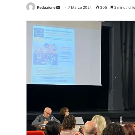
Redazione
Invia
7 Marzo 2024
305
2 minuti di l
un'email