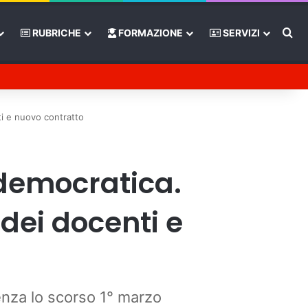
Ce
RUBRICHE
FORMAZIONE
SERVIZI
Tube
Barra laterale
ti e nuovo contratto
democratica.
 dei docenti e
senza lo scorso 1° marzo