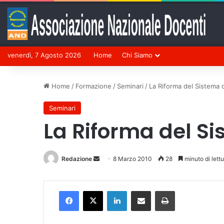
venerdì, 7 Agosto 2026
Home
Chi Siamo
Home
/
Formazione
/
Seminari
/
La Riforma del Sistema d
Seminari
La Riforma del Si
Redazione
Invia
8 Marzo 2010
28
minuto di lett
un'email
Facebook
X
LinkedIn
Condividi via mail
Stampa