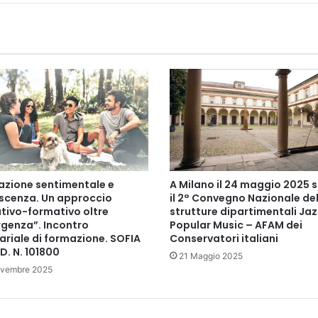
C
u
r
r
i
c
o
l
o
V
e
r
azione sentimentale e
A Milano il 24 maggio 2025 s
t
scenza. Un approccio
il 2° Convegno Nazionale del
i
tivo-formativo oltre
strutture dipartimentali Jaz
c
rgenza”. Incontro
Popular Music – AFAM dei
a
ariale di formazione. SOFIA
Conservatori italiani
l
D. N. 101800
21 Maggio 2025
e
ovembre 2025