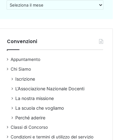
A
r
c
h
i
v
Convenzioni
i
o
Appuntamento
Chi Siamo
Iscrizione
L’Associazione Nazionale Docenti
La nostra missione
La scuola che vogliamo
Perché aderire
Classi di Concorso
Condizioni e termini di utilizzo del servizio