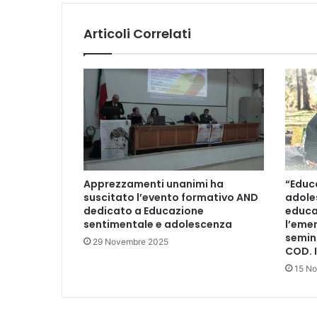
a
z
Articoli Correlati
i
o
n
e
d
i
I
s
t
i
Apprezzamenti unanimi ha
“Educ
t
suscitato l’evento formativo AND
adole
u
dedicato a Educazione
educa
t
sentimentale e adolescenza
l’eme
o
semin
29 Novembre 2025
COD. I
15 N