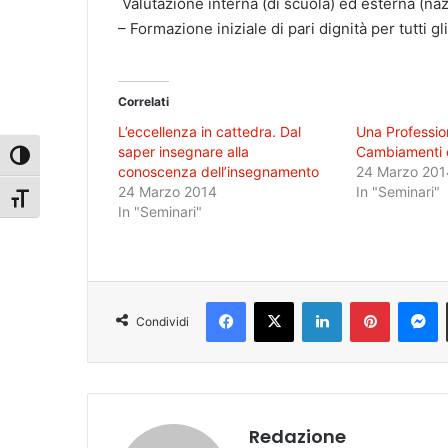
Valutazione interna (di scuola) ed esterna (na
– Formazione iniziale di pari dignità per tutti g
Correlati
L’eccellenza in cattedra. Dal
Una Profession
saper insegnare alla
Cambiamenti e
Attiva/disattiva alto contrasto
conoscenza dell’insegnamento
24 Marzo 201
24 Marzo 2014
In "Seminari"
Attiva/disattiva dimensione testo
In "Seminari"
Facebook
X
LinkedIn
Pinterest
Messenger
Condividi
Redazione