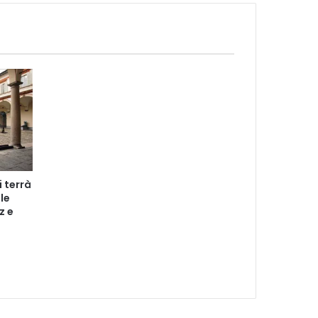
i terrà
le
z e