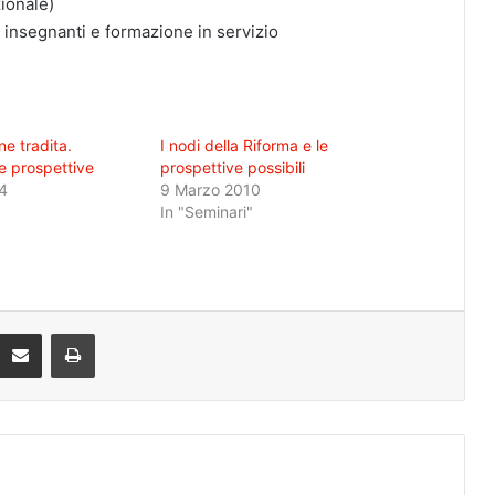
zionale)
li insegnanti e formazione in servizio
e tradita.
I nodi della Riforma e le
 prospettive
prospettive possibili
4
9 Marzo 2010
In "Seminari"
Condividi via mail
Stampa