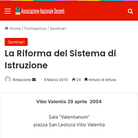
Menu
C
Home
/
Formazione
/
Seminari
Seminari
La Riforma del Sistema di
Istruzione
Redazione
Invia
9 Marzo 2010
24
minuto di lettura
un'email
Vibo Valentia 29 aprile 2004
Sala “Valentianum”
piazza San Leoluca Vibo Valentia