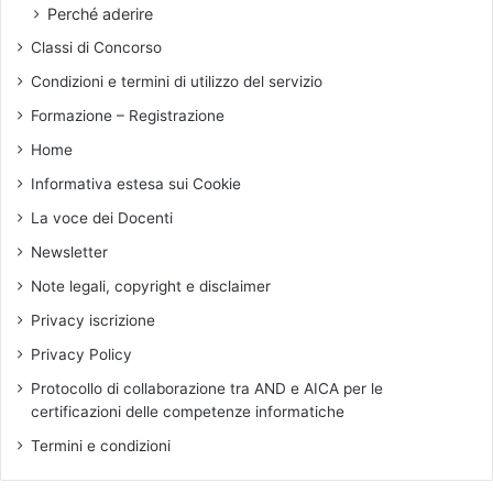
d
Perché aderire
i
Classi di Concorso
f
o
Condizioni e termini di utilizzo del servizio
r
Formazione – Registrazione
m
a
Home
z
Informativa estesa sui Cookie
i
o
La voce dei Docenti
n
Newsletter
e
Note legali, copyright e disclaimer
Privacy iscrizione
Privacy Policy
Protocollo di collaborazione tra AND e AICA per le
certificazioni delle competenze informatiche
Termini e condizioni