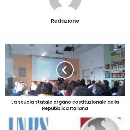
Redazione
L
a
s
c
u
o
l
a
s
La scuola statale organo costituzionale della
t
Repubblica Italiana
a
t
a
P
l
e