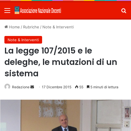
Menu
C
Home
/
Rubriche
/
Note & Interventi
Note & Interventi
La legge 107/2015 e le
deleghe, le mutazioni di un
sistema
Redazione
Invia
17 Dicembre 2015
55
5 minuti di lettura
un'email