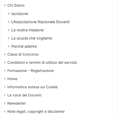
n
Chi Siamo
e
a
l
c
Iscrizione
l
l
L’Associazione Nazionale Docenti
a
a
R
m
La nostra missione
e
o
La scuola che vogliamo
p
r
u
o
Perché aderire
b
s
Classi di Concorso
b
a
l
b
Condizioni e termini di utilizzo del servizio
i
u
Formazione – Registrazione
c
g
a
i
Home
I
a
Informativa estesa sui Cookie
t
a
La voce dei Docenti
l
Newsletter
i
a
Note legali, copyright e disclaimer
n