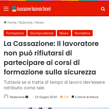
Menu
C
Home
/
Rubriche
/
News
Formazione
Giurisprudenza
News
Normativa
La Cassazione: Il lavoratore
non può rifiutarsi di
partecipare ai corsi di
formazione sulla sicurezza
Tuttavia se si tratta di tempo di lavoro dev’essere
retribuito come tale.
Redazione
Invia
23 Giugno 2024
724
3 minuti di lettura
un'email