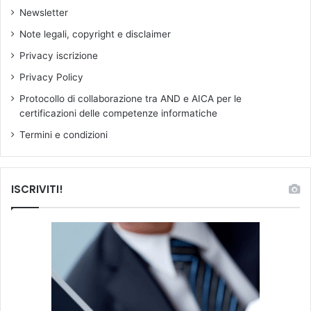
M
e
Newsletter
i
o
n
s
Note legali, copyright e disclaimer
i
t
Privacy iscrizione
s
a
t
c
Privacy Policy
r
o
Protocollo di collaborazione tra AND e AICA per le
o
l
certificazioni delle competenze informatiche
V
a
a
l
Termini e condizioni
l
’
d
a
i
p
ISCRIVITI!
t
p
a
r
r
e
a
n
s
d
i
i
p
m
r
e
o
n