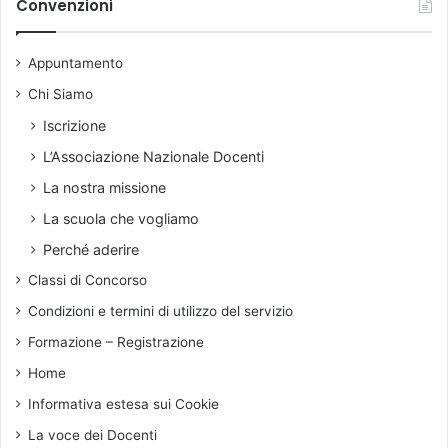
i
Convenzioni
.
s
v
I
o
i
n
d
Appuntamento
o
u
e
n
Chi Siamo
l
a
c
Iscrizione
l
e
e
L’Associazione Nazionale Docenti
l
t
l
La nostra missione
t
u
La scuola che vogliamo
e
l
r
a
Perché aderire
a
r
Classi di Concorso
a
e
p
i
Condizioni e termini di utilizzo del servizio
e
n
Formazione – Registrazione
r
c
t
l
Home
a
a
Informativa estesa sui Cookie
a
s
l
s
La voce dei Docenti