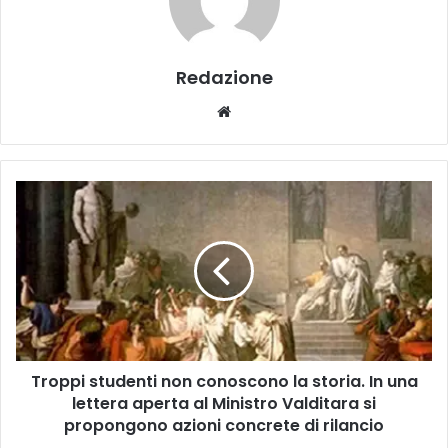
Redazione
We
bsi
te
T
r
o
p
p
i
s
t
u
Troppi studenti non conoscono la storia. In una
d
lettera aperta al Ministro Valditara si
e
n
propongono azioni concrete di rilancio
t