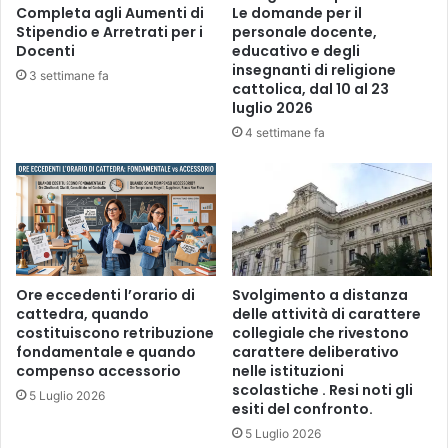
d
Completa agli Aumenti di
Le domande per il
Stipendio e Arretrati per i
personale docente,
i
Docenti
educativo e degli
r
insegnanti di religione
i
3 settimane fa
cattolica, dal 10 al 23
l
luglio 2026
a
4 settimane fa
n
c
i
o
Ore eccedenti l’orario di
Svolgimento a distanza
cattedra, quando
delle attività di carattere
costituiscono retribuzione
collegiale che rivestono
fondamentale e quando
carattere deliberativo
compenso accessorio
nelle istituzioni
scolastiche . Resi noti gli
5 Luglio 2026
esiti del confronto.
5 Luglio 2026