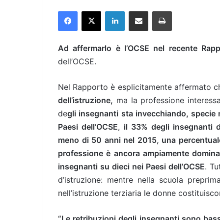
Facebook
X
LinkedIn
Condividi via mail
Stampa
Ad affermarlo è l’OCSE nel recente Rapp
dell’OCSE.
Nel Rapporto è esplicitamente affermato c
dell’istruzione,
ma la professione interess
de
gli insegnanti sta invecchiando, specie n
Paesi dell’OCSE
,
il 33% degli insegnanti 
meno di 50 anni nel 2015, una percentuale
professione è ancora ampiamente dominat
insegnanti su dieci nei Paesi dell’OCSE
. Tu
d’istruzione: mentre nella scuola preprim
nell’istruzione terziaria le donne costituis
“Le retribuzioni degli insegnanti sono bass