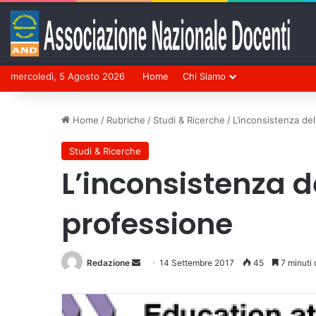
mercoledì, 5 Agosto 2026
Home
Chi Siamo
Home
/
Rubriche
/
Studi & Ricerche
/
L’inconsistenza del
Studi & Ricerche
L’inconsistenza de
professione
Redazione
Invia
14 Settembre 2017
45
7 minuti d
un'email