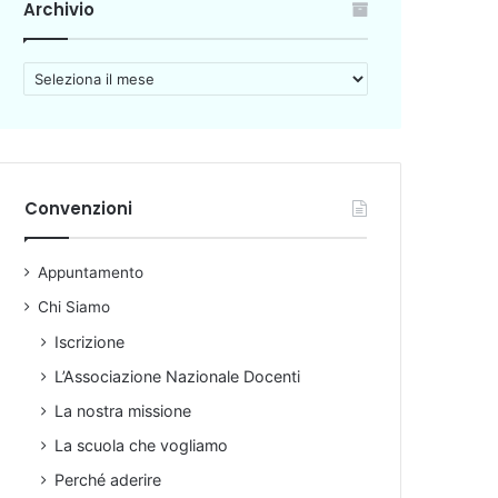
Archivio
A
r
c
h
i
v
Convenzioni
i
o
Appuntamento
Chi Siamo
Iscrizione
L’Associazione Nazionale Docenti
La nostra missione
La scuola che vogliamo
Perché aderire