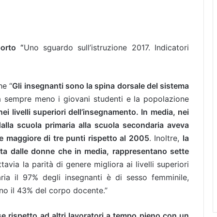
orto “
Uno sguardo sull’istruzione 2017. Indicatori
he “
Gli insegnanti sono la spina dorsale del sistema
a sempre meno i giovani studenti e la popolazione
ei livelli superiori dell’insegnamento. In media, nei
dalla scuola primaria alla scuola secondaria aveva
 maggiore di tre punti rispetto al 2005
. Inoltre,
la
a dalle donne che in media, rappresentano sette
ttavia la parità di genere migliora ai livelli superiori
aria il 97% degli insegnanti è di sesso femminile,
cono il 43% del corpo docente.”
e rispetto ad altri lavoratori a tempo pieno con un