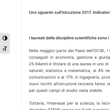
Uno sguardo sull’istruzione 2017. Indicator
I laureati delle discipline scientifiche sono 
Attiva/disattiva alto contrasto
Attiva/disattiva dimensione testo
Nella maggior parte dei Paesi dell’OCSE, i ti
conseguiti in economia, gestione e giuris
25‑64enni è titolare di una laurea in uno di
naturali, statistica e matematica, al 4% n
comunicazioni e al 17% in ingegneria, produ
nuovi iscritti all’istruzione terziaria fanno
per questi campi di studio resta stabile.
Tuttavia, l’interesse per la scienza, la tec
discipline STEM) cresce nei livelli superior