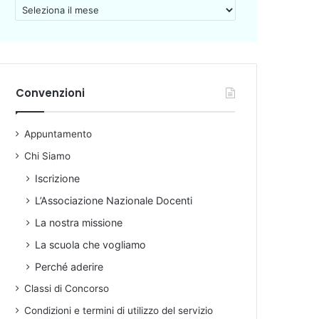
A
r
c
h
i
v
Convenzioni
i
o
Appuntamento
Chi Siamo
Iscrizione
L’Associazione Nazionale Docenti
La nostra missione
La scuola che vogliamo
Perché aderire
Classi di Concorso
Condizioni e termini di utilizzo del servizio