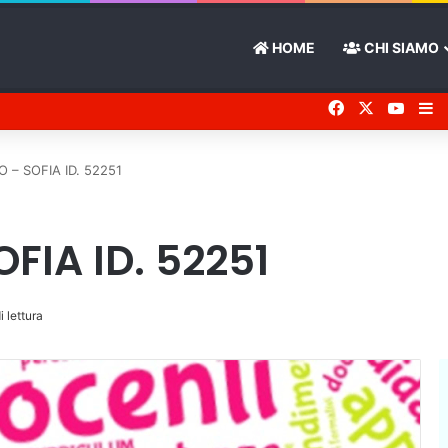
HOME
CHI SIAMO
Facebook
X
You 
Ba
O – SOFIA ID. 52251
FIA ID. 52251
i lettura