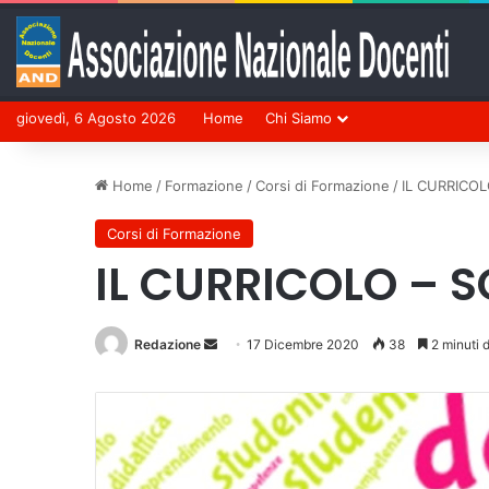
giovedì, 6 Agosto 2026
Home
Chi Siamo
Home
/
Formazione
/
Corsi di Formazione
/
IL CURRICOL
Corsi di Formazione
IL CURRICOLO – SO
Redazione
Invia
17 Dicembre 2020
38
2 minuti d
un'email