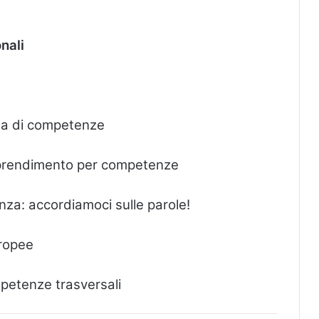
onali
isa di competenze
’apprendimento per competenze
za: accordiamoci sulle parole!
ropee
mpetenze trasversali