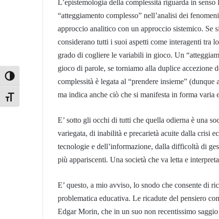
L’epistemologia della complessità riguarda in senso 
“atteggiamento complesso” nell’analisi dei fenomeni 
approccio analitico con un approccio sistemico. Se si 
considerano tutti i suoi aspetti come interagenti tra l
grado di cogliere le variabili in gioco. Un “atteggi
gioco di parole, se torniamo alla duplice accezione d
Attiva/disattiva alto contrasto
complessità è legata al “prendere insieme” (dunque a
ma indica anche ciò che si manifesta in forma varia 
Attiva/disattiva dimensione testo
E’ sotto gli occhi di tutti che quella odierna è una 
variegata, di inabilità e precarietà acuite dalla crisi 
tecnologie e dell’informazione, dalla difficoltà di gesti
più appariscenti. Una società che va letta e interpret
E’ questo, a mio avviso, lo snodo che consente di ricol
problematica educativa. Le ricadute del pensiero comp
Edgar Morin, che in un suo non recentissimo saggio 