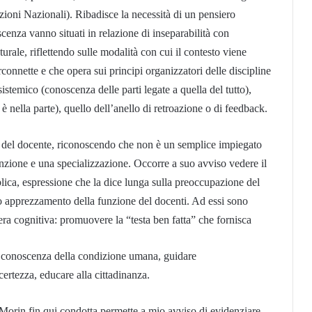
azioni Nazionali). Ribadisce la necessità di un pensiero
enza vanno situati in relazione di inseparabilità con
urale, riflettendo sulle modalità con cui il contesto viene
erconnette e che opera sui principi organizzatori delle discipline
sistemico (conoscenza delle parti legate a quella del tutto),
 è nella parte), quello dell’anello di retroazione o di feedback.
e del docente, riconoscendo che non è un semplice impiegato
nzione e una specializzazione. Occorre a suo avviso vedere il
ica, espressione che la dice lunga sulla preoccupazione del
uo apprezzamento della funzione del docenti. Ad essi sono
era cognitiva: promuovere la “testa ben fatta” che fornisca
la conoscenza della condizione umana, guidare
ncertezza, educare alla cittadinanza.
 Morin fin qui condotta permette a mio avviso di evidenziare