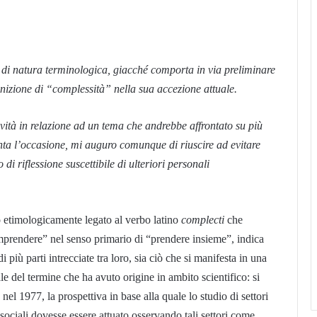
 di natura terminologica, giacché comporta in via preliminare
inizione di “complessità” nella sua accezione attuale.
ività in relazione ad un tema che andrebbe affrontato su più
nta l’occasione, mi auguro comunque di riuscire ad evitare
 di riflessione suscettibile di ulteriori personali
o etimologicamente legato al verbo latino
complecti
che
omprendere” nel senso primario di “prendere insieme”, indica
i più parti intrecciate tra loro, sia ciò che si manifesta in una
ale del termine che ha avuto origine in ambito scientifico: si
el 1977, la prospettiva in base alla quale lo studio di settori
 sociali dovesse essere attuato osservando tali settori come