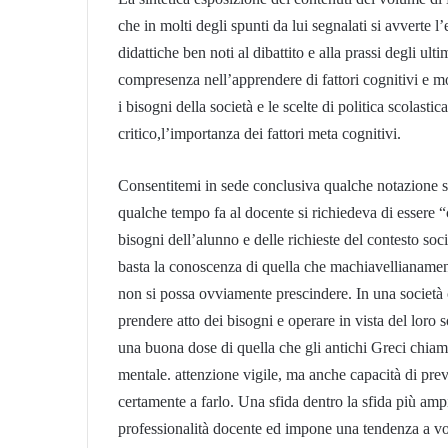
che in molti degli spunti da lui segnalati si avverte l
didattiche ben noti al dibattito e alla prassi degli ul
compresenza nell’apprendere di fattori cognitivi e mo
i bisogni della società e le scelte di politica scolastic
critico,l’importanza dei fattori meta cognitivi.
Consentitemi in sede conclusiva qualche notazione stre
qualche tempo fa al docente si richiedeva di essere “c
bisogni dell’alunno e delle richieste del contesto soc
basta la conoscenza di quella che machiavellianament
non si possa ovviamente prescindere. In una societ
prendere atto dei bisogni e operare in vista del lor
una buona dose di quella che gli antichi Greci chiam
mentale. attenzione vigile, ma anche capacità di prev
certamente a farlo. Una sfida dentro la sfida più amp
professionalità docente ed impone una tendenza a vola