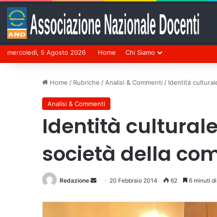
mercoledì, 5 Agosto 2026
Home
Chi Siamo
Home
/
Rubriche
/
Analisi & Commenti
/
Identità cultura
Analisi & Commenti
Identità cultural
società della com
Redazione
Invia
20 Febbraio 2014
62
6 minuti di
un'email