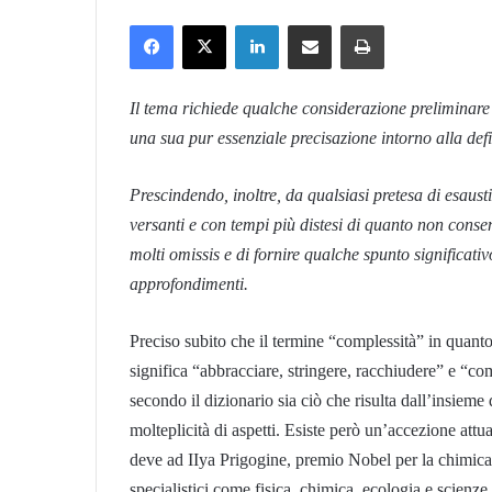
Facebook
X
LinkedIn
Condividi via mail
Stampa
Il tema richiede qualche considerazione preliminare
una sua pur essenziale precisazione intorno alla def
Prescindendo, inoltre, da qualsiasi pretesa di esaust
versanti e con tempi più distesi di quanto non conse
molti omissis e di fornire qualche spunto significativo
approfondimenti.
Preciso subito che il termine “complessità” in quant
significa “abbracciare, stringere, racchiudere” e “c
secondo il dizionario sia ciò che risulta dall’insieme d
molteplicità di aspetti. Esiste però un’accezione attu
deve ad IIya Prigogine, premio Nobel per la chimica n
specialistici come fisica, chimica, ecologia e scienze