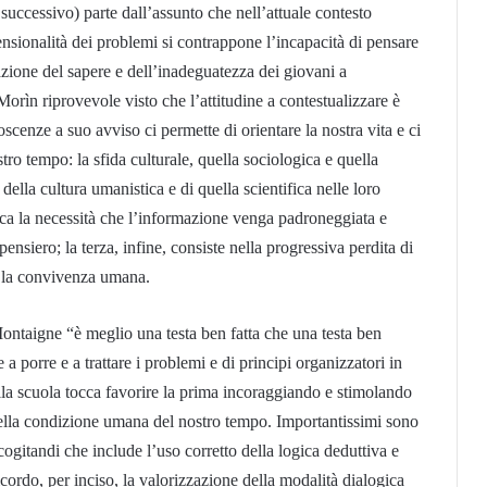
 successivo) parte dall’assunto che nell’attuale contesto
sionalità dei problemi si contrappone l’incapacità di pensare
azione del sapere e dell’inadeguatezza dei giovani a
Morìn riprovevole visto che l’attitudine a contestualizzare è
cenze a suo avviso ci permette di orientare la nostra vita e ci
stro tempo: la sfida culturale, quella sociologica e quella
ella cultura umanistica e di quella scientifica nelle loro
lica la necessità che l’informazione venga padroneggiata e
ensiero; la terza, infine, consiste nella progressiva perdita di
er la convivenza umana.
 Montaigne “è meglio una testa ben fatta che una testa ben
a porre e a trattare i problemi e di principi organizzatori in
Alla scuola tocca favorire la prima incoraggiando e stimolando
della condizione umana del nostro tempo. Importantissimi sono
s cogitandi che include l’uso corretto della logica deduttiva e
cordo, per inciso, la valorizzazione della modalità dialogica