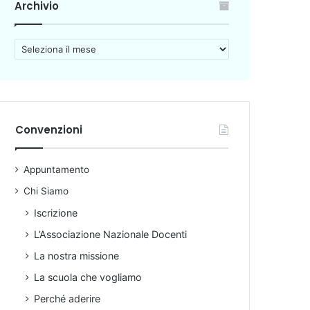
Archivio
A
r
c
h
i
v
Convenzioni
i
o
Appuntamento
Chi Siamo
Iscrizione
L’Associazione Nazionale Docenti
La nostra missione
La scuola che vogliamo
Perché aderire