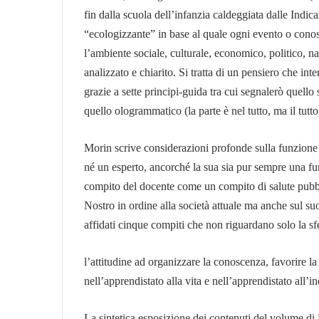
fin dalla scuola dell’infanzia caldeggiata dalle Indic
“ecologizzante” in base al quale ogni evento o conosc
l’ambiente sociale, culturale, economico, politico, nat
analizzato e chiarito. Si tratta di un pensiero che int
grazie a sette principi-guida tra cui segnalerò quello 
quello ologrammatico (la parte è nel tutto, ma il tutto
Morin scrive considerazioni profonde sulla funzion
né un esperto, ancorché la sua sia pur sempre una fu
compito del docente come un compito di salute pubbl
Nostro in ordine alla società attuale ma anche sul s
affidati cinque compiti che non riguardano solo la sf
l’attitudine ad organizzare la conoscenza, favorire 
nell’apprendistato alla vita e nell’apprendistato all’i
La sintetica esposizione dei contenuti del volume di