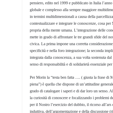
pensiero, edito nel 1999 e pubblicato in Italia l’anno
globale e complesso alla sempre maggiore multidimen
in termini multidimensionali a causa della parcellizz
contestualizzare e integrare le conoscenze, cosa per 
propria della mente umana. L’integrazione delle conos
mette in grado di affrontare le tre grandi sfide del no
civica. La prima impone una corretta considerazione d
specificità e nella foro integrazione; la seconda imp
integrata dalla conoscenza, a sua volta sostenuta dal p
senso di responsabilità e di solidarietà essenziale p
Per Morin la “testa ben fatta …. ( giusta la frase di
piena”) è quella che dispone di un’attitudine generale 
grado di catalogare i saperi e di dar loro un senso. 
la curiosità di conoscere e focalizzando i problemi 
per il Nostro l’esercizio del dubbio, il ricorso all’ar
induttiva, dell’argomentazione e della discussione (ri