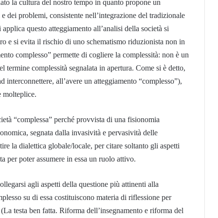
lato la cultura del nostro tempo in quanto propone un
e dei problemi, consistente nell’integrazione del tradizionale
applica questo atteggiamento all’analisi della società si
oro e si evita il rischio di uno schematismo riduzionista non in
amento complesso” permette di cogliere la complessità: non è un
el termine complessità segnalata in apertura. Come si è detto,
d interconnettere, all’avere un atteggiamento “complesso”),
e molteplice.
società “complessa” perché provvista di una fisionomia
economica, segnata dalla invasività e pervasività delle
re la dialettica globale/locale, per citare soltanto gli aspetti
ata per poter assumere in essa un ruolo attivo.
legarsi agli aspetti della questione più attinenti alla
lesso su di essa costituiscono materia di riflessione per
(La testa ben fatta. Riforma dell’insegnamento e riforma del