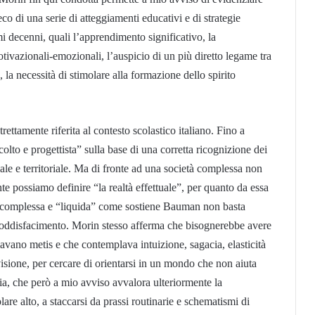
’eco di una serie di atteggiamenti educativi e di strategie
timi decenni, quali l’apprendimento significativo, la
tivazionali-emozionali, l’auspicio di un più diretto legame tra
a, la necessità di stimolare alla formazione dello spirito
ttamente riferita al contesto scolastico italiano. Fino a
olto e progettista” sulla base di una corretta ricognizione dei
iale e territoriale. Ma di fronte ad una società complessa non
e possiamo definire “la realtà effettuale”, per quanto da essa
à complessa e “liquida” come sostiene Bauman non basta
o soddisfacimento. Morin stesso afferma che bisognerebbe avere
avano metis e che contemplava intuizione, sagacia, elasticità
isione, per cercare di orientarsi in un mondo che non aiuta
ia, che però a mio avviso avvalora ulteriormente la
re alto, a staccarsi da prassi routinarie e schematismi di