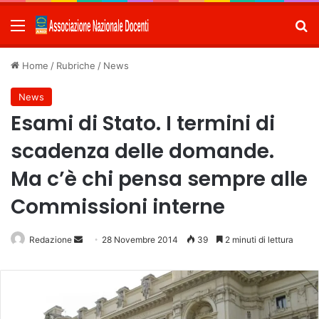
Menu
C
Home
/
Rubriche
/
News
News
Esami di Stato. I termini di
scadenza delle domande.
Ma c’è chi pensa sempre alle
Commissioni interne
Redazione
Invia
28 Novembre 2014
39
2 minuti di lettura
un'email