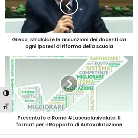
c
o
,
s
t
r
Greco, stralciare le assunzioni dei docenti da
a
ogni ipotesi di riforma della scuola
l
c
i
P
a
r
r
e
e
s
l
e
e
n
Attiva/disattiva alto contrasto
a
t
s
a
Attiva/disattiva dimensione testo
s
t
u
Presentato a Roma #Lascuolasivaluta. Il
o
n
format per il Rapporto di Autovalutazione
a
z
R
i
o