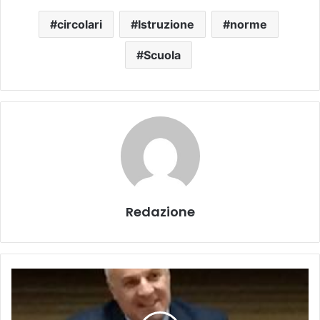
circolari
Istruzione
norme
Scuola
Redazione
G
r
e