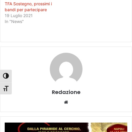
TFA Sostegno, prossimi i
bandi per partecipare
19 Luglio 2021
In "News"
Attiva/disattiva alto contrasto
Attiva/disattiva dimensione testo
Redazione
We
bsi
te
P
e