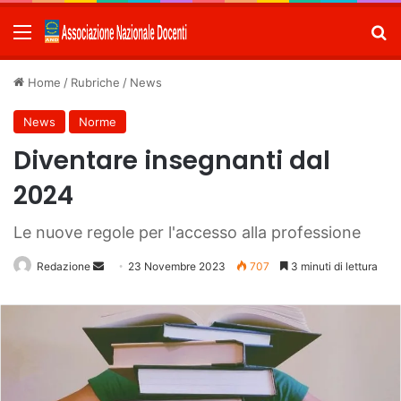
Menu
C
Home
/
Rubriche
/
News
News
Norme
Diventare insegnanti dal
2024
Le nuove regole per l'accesso alla professione
Redazione
Invia
23 Novembre 2023
707
3 minuti di lettura
un'email