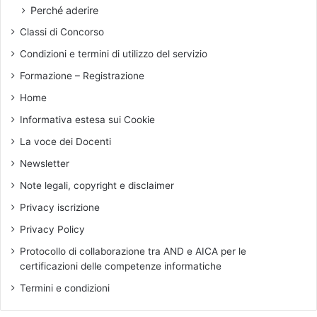
m
i
Perché aderire
o
o
Classi di Concorso
d
n
e
e
Condizioni e termini di utilizzo del servizio
l
s
Formazione – Registrazione
l
u
o
l
Home
d
l
Informativa estesa sui Cookie
i
a
r
l
La voce dei Docenti
i
i
Newsletter
g
b
i
e
Note legali, copyright e disclaimer
s
r
Privacy iscrizione
t
t
i
à
Privacy Policy
c
d
Protocollo di collaborazione tra AND e AICA per le
o
’
certificazioni delle competenze informatiche
i
n
Termini e condizioni
s