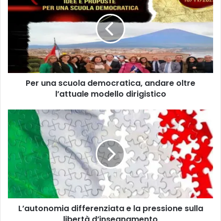
r
u
n
a
s
c
u
Per una scuola democratica, andare oltre
o
l’attuale modello dirigistico
l
a
d
L
e
’
m
a
o
u
c
t
r
o
a
n
t
o
i
m
c
L’autonomia differenziata e la pressione sulla
i
a
libertà d’insegnamento
a