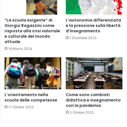
a
i
t
a
“La scuola esigente” di
L’autonomia differenziata
l
Giorgio Ragazzini come
e la pressione sulla libertà
risposta alla crisi valoriale
d’insegnamento
i
e culturale del mondo
a
1 Dicembre 2023
attuale
n
a
18 Marzo 2024
L’orientamento nella
Come sono cambiati
scuola delle competenze
didattica e insegnamento
con la pandemia
11 Ottobre 2023
3 Ottobre 2023