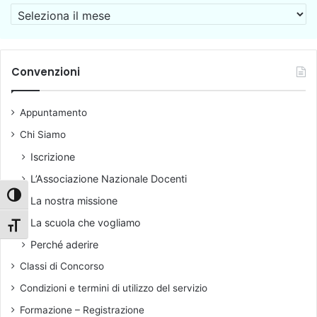
a
A
c
r
o
c
s
h
t
i
Convenzioni
r
v
u
i
z
Appuntamento
o
i
Chi Siamo
o
n
Iscrizione
e
L’Associazione Nazionale Docenti
d
e
Attiva/disattiva alto contrasto
La nostra missione
l
La scuola che vogliamo
d
Attiva/disattiva dimensione testo
i
Perché aderire
r
Classi di Concorso
i
g
Condizioni e termini di utilizzo del servizio
e
Formazione – Registrazione
n