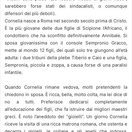
sarebbero forse stati dei sindacalisti, o comunque
difensori dei più deboli).
Cornelia nasce a Roma nel secondo secolo prima di Cristo.
È la più giovane delle due figlie di Scipione l’Africano, il
condottiero che ha sconfitto definitivamente Annibale. Si
sposa giovanissima con il console Sempronio Gracco,
mette al mondo 12 figli, dei quali solo tre giungono all’età
adulta: i due tribuni della plebe Tiberio e Caio e una figlia,
Sempronia, piccola e zoppa, a causa forse di una paralisi
infantile.
Quando Cornelia rimane vedova, molti pretendenti la
chiedono in sposa. È ricca, bella, molto colta, ma lei dice di
no a tutti. Preferisce dedicarsi completamente
all’educazione dei figli, che fa istruire dai migliori maestri
greci. È noto l’aneddoto dei “gioielli”. Un giorno Cornelia
riceve la visita di una ricca matrona romana, che ostenta e
decanta i gioielli, le collane e gli anelli che indossa.