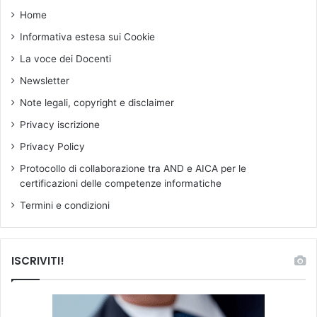
t
Home
e
Informativa estesa sui Cookie
s
c
La voce dei Docenti
o
Newsletter
l
a
Note legali, copyright e disclaimer
s
Privacy iscrizione
t
i
Privacy Policy
c
Protocollo di collaborazione tra AND e AICA per le
o
certificazioni delle competenze informatiche
.
D
Termini e condizioni
i
r
i
ISCRIVITI!
g
e
n
t