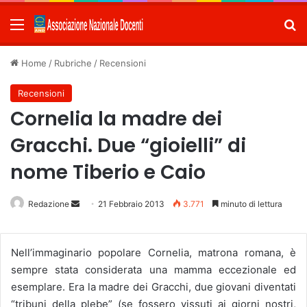
Menu
C
Home
/
Rubriche
/
Recensioni
Recensioni
Cornelia la madre dei
Gracchi. Due “gioielli” di
nome Tiberio e Caio
Redazione
Invia
21 Febbraio 2013
3.771
minuto di lettura
un'email
Nell’immaginario popolare Cornelia, matrona romana, è
sempre stata considerata una mamma eccezionale ed
esemplare. Era la madre dei Gracchi, due giovani diventati
“tribuni della plebe” (se fossero vissuti ai giorni nostri,