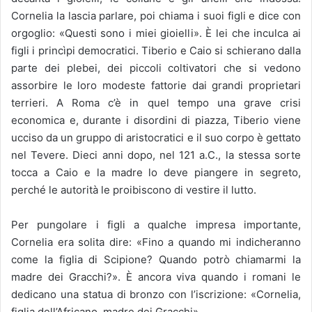
Cornelia la lascia parlare, poi chiama i suoi figli e dice con
orgoglio: «Questi sono i miei gioielli». È lei che inculca ai
figli i princìpi democratici. Tiberio e Caio si schierano dalla
parte dei plebei, dei piccoli coltivatori che si vedono
assorbire le loro modeste fattorie dai grandi proprietari
terrieri. A Roma c’è in quel tempo una grave crisi
economica e, durante i disordini di piazza, Tiberio viene
ucciso da un gruppo di aristocratici e il suo corpo è gettato
nel Tevere. Dieci anni dopo, nel 121 a.C., la stessa sorte
tocca a Caio e la madre lo deve piangere in segreto,
perché le autorità le proibiscono di vestire il lutto.
Per pungolare i figli a qualche impresa importante,
Cornelia era solita dire: «Fino a quando mi indicheranno
come la figlia di Scipione? Quando potrò chiamarmi la
madre dei Gracchi?». È ancora viva quando i romani le
dedicano una statua di bronzo con l’iscrizione: «Cornelia,
figlia dell’Africano, madre dei Gracchi».