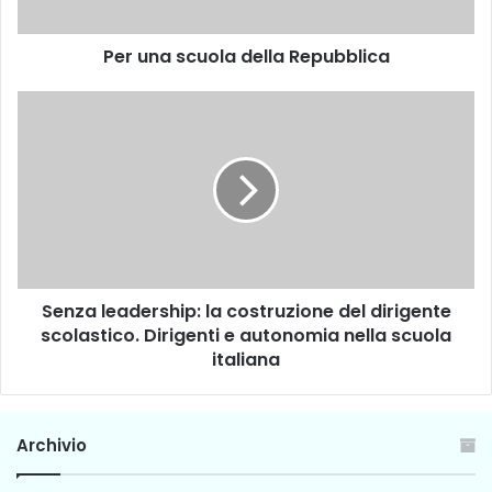
c
u
Per una scuola della Repubblica
o
l
a
S
d
e
e
n
l
z
l
a
a
l
R
e
e
a
p
d
Senza leadership: la costruzione del dirigente
u
e
b
scolastico. Dirigenti e autonomia nella scuola
r
b
s
italiana
l
h
i
i
c
p
Archivio
a
:
l