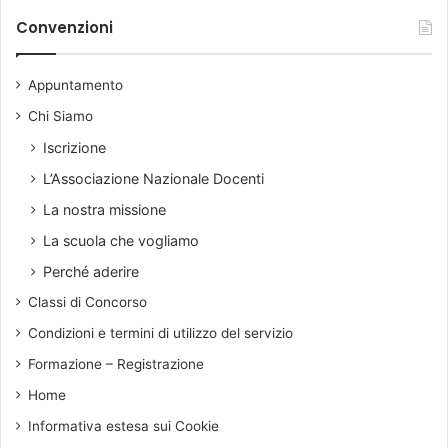
h
’
i
Convenzioni
O
v
C
i
S
Appuntamento
o
E
Chi Siamo
c
o
Iscrizione
n
L’Associazione Nazionale Docenti
i
l
La nostra missione
c
La scuola che vogliamo
o
r
Perché aderire
p
Classi di Concorso
o
d
Condizioni e termini di utilizzo del servizio
o
Formazione – Registrazione
c
e
Home
n
Informativa estesa sui Cookie
t