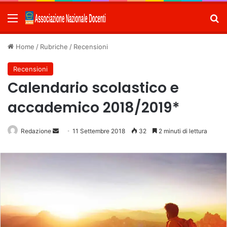
Menu
C
Home
/
Rubriche
/
Recensioni
Recensioni
Calendario scolastico e
accademico 2018/2019*
Redazione
Invia
11 Settembre 2018
32
2 minuti di lettura
un'email