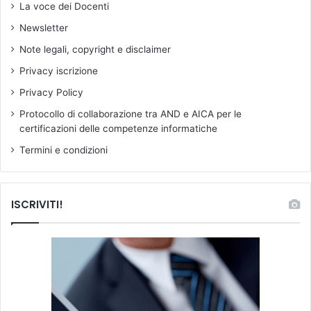
e
La voce dei Docenti
p
Newsletter
i
ù
Note legali, copyright e disclaimer
a
Privacy iscrizione
n
z
Privacy Policy
i
Protocollo di collaborazione tra AND e AICA per le
a
certificazioni delle competenze informatiche
n
o
Termini e condizioni
e
m
a
ISCRIVITI!
l
p
a
g
a
t
o