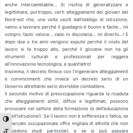
anche intercambiabile… Si rischia di generalizzare e
legittimare, purtroppo, certi atteggiamenti dei giovani del
Nord-est che, una volta usciti dall’obbligo di istruzione,
vanno a lavorare perché il guadagno è buono e facile… mi
compro l’auto veloce… vado in discoteca… mi diverto…! E
dopo due o tre anni vengono espulsi perché il costo del
lavoro si fa troppo alto, perché il giovane non ha gli
strumenti culturali e professionali per reggere
all’innovazione tecnologica, e quant’altro!
Insomma, il decreto finisce con l’ingenerare atteggiamenti
e convincimenti che invece un decreto serio di un
Governo altrettanto serio dovrebbe combattere.
Il secondo motivo di preoccupazione riguarda la ricaduta
che atteggiamenti simili, diffusi e legittimati, possono
provocare nel settore della formazione (e dell’educazione
e dell’istruzione!). Se il lavoro non è sofferenza o fatica, se
Attiva/disattiva alto contrasto
il mercato occupazionale offre migliaia di attività che non
richiedono studi particolari, e se si può passare
Attiva/disattiva dimensione testo