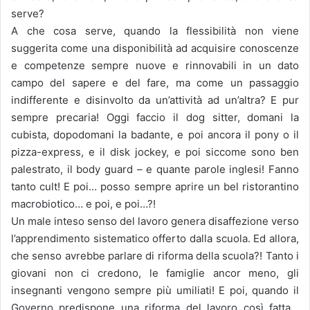
serve?
A che cosa serve, quando la flessibilità non viene
suggerita come una disponibilità ad acquisire conoscenze
e competenze sempre nuove e rinnovabili in un dato
campo del sapere e del fare, ma come un passaggio
indifferente e disinvolto da un’attività ad un’altra? E pur
sempre precaria! Oggi faccio il dog sitter, domani la
cubista, dopodomani la badante, e poi ancora il pony o il
pizza-express, e il disk jockey, e poi siccome sono ben
palestrato, il body guard – e quante parole inglesi! Fanno
tanto cult! E poi… posso sempre aprire un bel ristorantino
macrobiotico… e poi, e poi…?!
Un male inteso senso del lavoro genera disaffezione verso
l’apprendimento sistematico offerto dalla scuola. Ed allora,
che senso avrebbe parlare di riforma della scuola?! Tanto i
giovani non ci credono, le famiglie ancor meno, gli
insegnanti vengono sempre più umiliati! E poi, quando il
Governo predispone una riforma del lavoro così fatta…