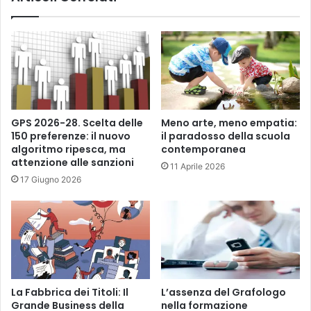
r
a
t
t
i
GPS 2026-28. Scelta delle
Meno arte, meno empatia:
150 preferenze: il nuovo
il paradosso della scuola
algoritmo ripesca, ma
contemporanea
attenzione alle sanzioni
11 Aprile 2026
17 Giugno 2026
La Fabbrica dei Titoli: Il
L’assenza del Grafologo
Grande Business della
nella formazione