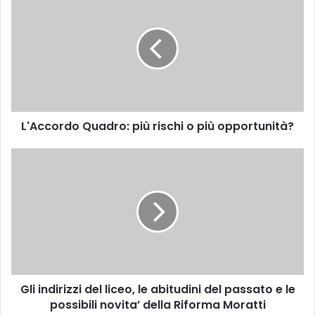
'
A
c
c
o
r
d
o
L'Accordo Quadro: più rischi o più opportunità?
Q
u
a
G
d
l
r
i
o
i
:
n
p
d
i
i
ù
r
r
i
Gli indirizzi del liceo, le abitudini del passato e le
i
z
s
possibili novita’ della Riforma Moratti
z