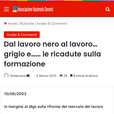
Menu
C
Home
/
Rubriche
/
Analisi & Commenti
Analisi & Commenti
Dal lavoro nero al lavoro…
grigio e…… le ricadute sulla
formazione
Redazione
Invia
4 Marzo 2010
38
8 minuti di lettura
un'email
10/06/2003
in margine al dlgs sulla riforma del mercato del lavoro