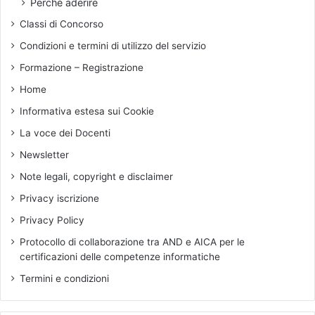
Perché aderire
e
Classi di Concorso
l
p
Condizioni e termini di utilizzo del servizio
a
Formazione – Registrazione
s
s
Home
a
Informativa estesa sui Cookie
t
o
La voce dei Docenti
e
Newsletter
l
e
Note legali, copyright e disclaimer
p
Privacy iscrizione
o
s
Privacy Policy
s
Protocollo di collaborazione tra AND e AICA per le
i
certificazioni delle competenze informatiche
b
i
Termini e condizioni
l
i